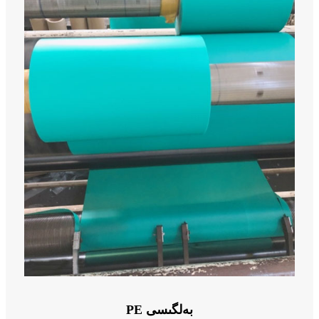
PE بەلگىسى