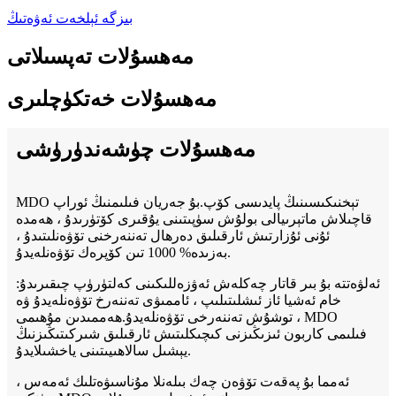
بىزگە ئېلخەت ئەۋەتىڭ
مەھسۇلات تەپسىلاتى
مەھسۇلات خەتكۈچلىرى
مەھسۇلات چۈشەندۈرۈشى
MDO تېخنىكىسىنىڭ پايدىسى كۆپ.بۇ جەريان فىلىمنىڭ ئوراپ
قاچىلاش ماتېرىيالى بولۇش سۈپىتىنى يۇقىرى كۆتۈرىدۇ ، ھەمدە
ئۇنى ئۇزارتىش ئارقىلىق دەرھال تەننەرخنى تۆۋەنلىتىدۇ ،
بەزىدە% 1000 تىن كۆپرەك تۆۋەنلەيدۇ.
ئەلۋەتتە بۇ بىر قاتار چەكلەش ئەۋزەللىكىنى كەلتۈرۈپ چىقىرىدۇ:
خام ئەشيا ئاز ئىشلىتىلىپ ، ئاممىۋى تەننەرخ تۆۋەنلەيدۇ ۋە
توشۇش تەننەرخى تۆۋەنلەيدۇ.ھەممىدىن مۇھىمى ، MDO
فىلىمى كاربون ئىزىڭىزنى كىچىكلىتىش ئارقىلىق شىركىتىڭىزنىڭ
يېشىل سالاھىيىتىنى ياخشىلايدۇ.
ئەمما بۇ پەقەت تۆۋەن چەك بىلەنلا مۇناسىۋەتلىك ئەمەس ،