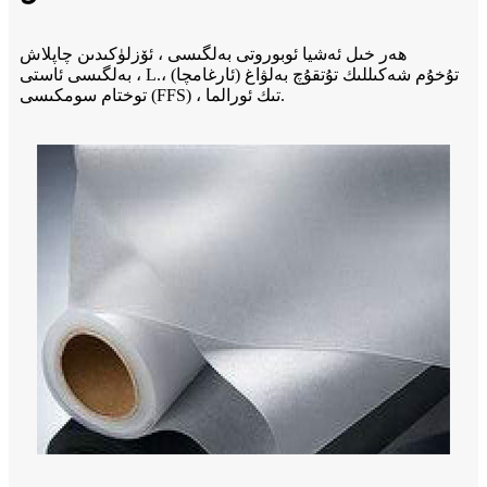
ھەر خىل ئەشيا ئوبوروتى بەلگىسى ، ئۆزلۈكىدىن چاپلاش
تۇخۇم شەكىللىك تۇتقۇچ بەلۋاغ (ئارغامچا) ،
بەلگىسى ئاستى ، L.
توختام سومكىسى (FFS) ، تىك ئورالما.