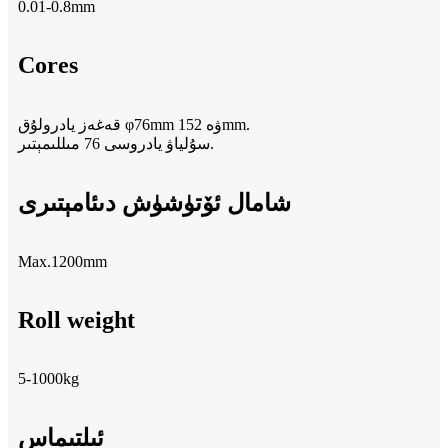
0.01-0.8mm
Cores
قەغەز يادرولۇق φ76mm ۋە 152mm.
سۇلياۋ يادروسى 76 مىللىمېتىر.
شامال ئۆتۈشۈش دىئامېتىرى
Max.1200mm
Roll weight
5-1000kg
ئىلتىماس