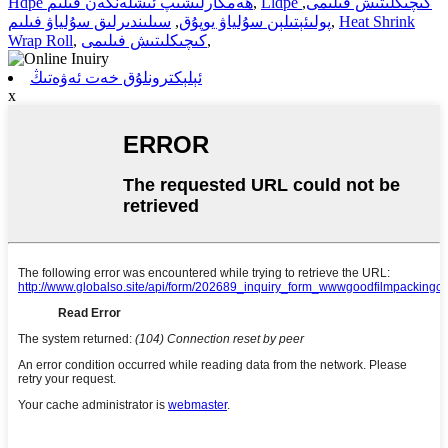
Lldpe كىچىكلىتىش فىلىمى
,
,
Hdpe ھەمكارلىشىپ ئىشلەنگەن فىلىم
Heat Shrink
,
پولىئېتىلېن سۇلياۋ يوپۇق
,
سىلىندىرلىق سۇلياۋ فىلىم
,
كىچىكلىتىش فىلىمى
,
Wrap Roll
ئېلېكترونلۇق خەت ئەۋەتىڭ
x