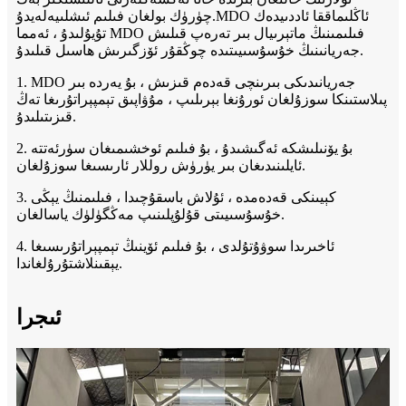
چۈرۈك بولغان فىلىم ئىشلىيەلەيدۇ.MDO ئاڭلىماققا ئاددىيدەك
تۇيۇلىدۇ ، ئەمما MDO فىلىمىنىڭ ماتېرىيال بىر تەرەپ قىلىش
جەريانىنىڭ خۇسۇسىيىتىدە چوڭقۇر ئۆزگىرىش ھاسىل قىلىدۇ.
1. MDO جەريانىدىكى بىرىنچى قەدەم قىزىش ، بۇ يەردە بىر
پىلاستىنكا سوزۇلغان ئورۇنغا بېرىلىپ ، مۇۋاپىق تېمپېراتۇرىغا تەڭ
قىزىتىلىدۇ.
2. بۇ يۆنىلىشكە ئەگىشىدۇ ، بۇ فىلىم ئوخشىمىغان سۈرئەتتە
ئايلىنىدىغان بىر يۈرۈش روللار ئارىسىغا سوزۇلغان.
3. كېيىنكى قەدەمدە ، ئۇلاش باسقۇچىدا ، فىلىمنىڭ يېڭى
خۇسۇسىيىتى قۇلۇپلىنىپ مەڭگۈلۈك ياسالغان.
4. ئاخىرىدا سوۋۇتۇلدى ، بۇ فىلىم ئۆينىڭ تېمپېراتۇرىسىغا
يېقىنلاشتۇرۇلغاندا.
ئىجرا