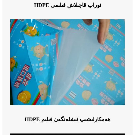
HDPE ئوراپ قاچىلاش فىلىمى
HDPE ھەمكارلىشىپ ئىشلەنگەن فىلىم