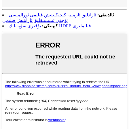
ئالدىنقى:
ئازادلىق ئارمىيە كىچىكلىتىش فىلىمى ئورالمىسى
ئۈچۈن ئىسسىقلىق تارايتىش فىلىمى
يۇقىرى سۈپەتلىك HDPE فىلىملىرى
كېيىنكى: