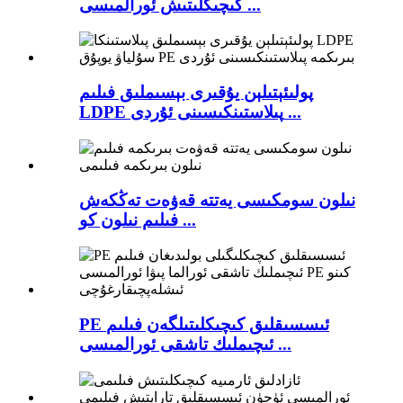
كىچىكلىتىش ئورالمىسى ...
پولىئېتىلېن يۇقىرى بېسىملىق فىلىم
LDPE پىلاستىنكىسىنى ئۇردى ...
نىلون سومكىسى يەتتە قەۋەت تەڭكەش
فىلىم نىلون كو ...
PE ئىسسىقلىق كىچىكلىتىلگەن فىلىم
ئىچىملىك ​​تاشقى ئورالمىسى ...