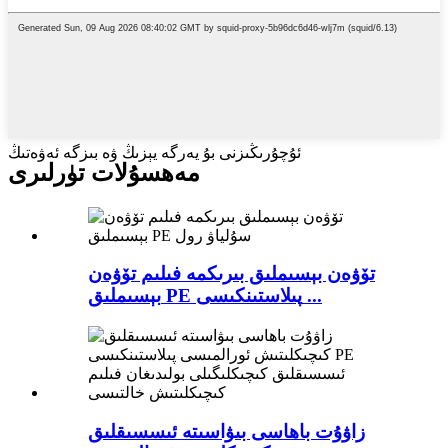
ئۇچۇرىڭىزنى بۇ يەرگە يېزىڭ ۋە بىزگە ئەۋەتىڭ
مەھسۇلات تۈرلىرى
تۆۋەن بېسىملىق بىرىكمە فىلىم تۆۋەن
بېسىملىق PE پىلاستىنكىسى ...
زاۋۇت باھاسى بىۋاسىتە ئىسسىقلىق