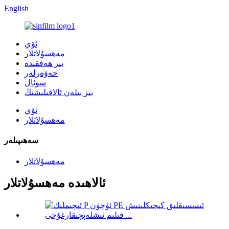
English
ئۆي
مەھسۇلاتلار
بىز ھەققىدە
خەۋەرلەر
سوئال
بىز بىلەن ئالاقىلىشىڭ
ئۆي
مەھسۇلاتلار
سەھىپىلەر
مەھسۇلاتلار
ئالاھىدە مەھسۇلاتلار