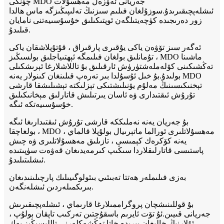
چۈنكى MDO جەريانى ئەۋزەل مەھسۇلات
ئىشلەپچىقىرىدۇ.سوزۇلغان فىلىم سىزنىڭ تەلىپىڭىزگە ماس ھالدا
زور دەرىجىدە كۈچەيتىلگەن ئوپتىكىلىق خۇسۇسىيەتنى نامايان
قىلىدۇ.
ئەگەر سىز تۆۋەن ياكى يۇقىرى پارقىراق ، قۇتۇپلاشقان ياكى
تۇمانلىق بولغان فىلىمگە ئېھتىياجلىق بولسىڭىز ، MDO ماشىنا
تەڭشىكىنى كۆلەملەشتۈرۈش ئارقىلىق بۇ تاللاشلارغا ئېرىشكىلى
بولىدۇ.بۇ خىل ئۇسۇلدا بىر تەرەپ قىلىنغان كىنولار يەنە MDO
تېخنىكىسىنىڭ مەلۇم يۆنىلىشتىكى تېزلىكتە تېشىلىشقا قارشى
تۇرۇش ئىقتىدارى ۋە ئاسان يىرتىلىش قاتارلىق مېخانىكىلىق
خۇسۇسىيەتكە ئىگە.
بۇ جەريان يەنە نەملىككە قارشى تۇرۇش ئىقتىدارىغا ئىگە
بولغاچقا ، MDO مەھسۇلاتلىرى ئورالما ماتېرىيال بولۇپلا قالماي ،
يەنە كۆكرەك كېمىسى ، تازىلىق مەھسۇلاتلىرى ۋە چىش
پاستىسى قاتارلىقلاردا سىڭىپ كىرمەيدىغان قەۋەت سۈپىتىدە
ئىشلىتىلىدۇ.
بەزى فىلىملەر ھەتتا تەبىئىي بىئولوگىيىلىك پارچىلىنىدىغان
بىرىكمىلەردىن ئىشلەنگەن.
بۇ قوللىنىشچان پروگراممىلارغا قارىماي ، ئىشلەپچىقىرىش
جەريانى قىيىن.ئۇ تۆت ئايرىم باسقۇچتىن تەركىب تاپقان بولۇپ ،
ئۇلارنىڭ خالىغان بىرىدە خاتا تەڭشەكلەرنى تاللىسىڭىز بەك