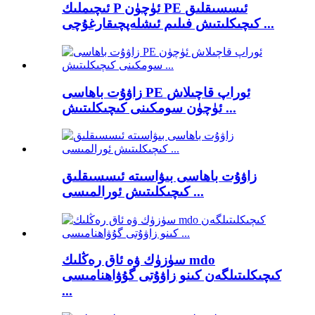
ئىچىملىك ​​P ئۈچۈن PE ئىسسىقلىق
كىچىكلىتىش فىلىم ئىشلەپچىقارغۇچى ...
زاۋۇت باھاسى PE ئوراپ قاچىلاش
ئۈچۈن سومكىنى كىچىكلىتىش ...
زاۋۇت باھاسى بىۋاسىتە ئىسسىقلىق
كىچىكلىتىش ئورالمىسى ...
سۈزۈك ۋە ئاق رەڭلىك mdo
كىچىكلىتىلگەن كىنو زاۋۇتى گۇۋاھنامىسى
...