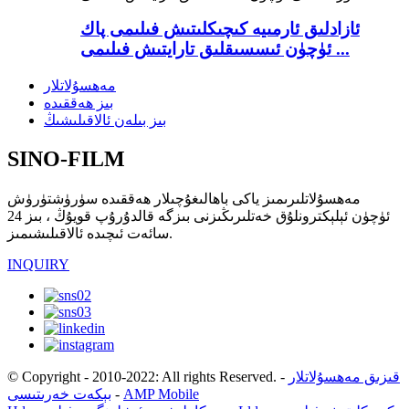
ئازادلىق ئارمىيە كىچىكلىتىش فىلىمى پاك
ئۈچۈن ئىسسىقلىق تارايتىش فىلىمى ...
مەھسۇلاتلار
بىز ھەققىدە
بىز بىلەن ئالاقىلىشىڭ
SINO-FILM
مەھسۇلاتلىرىمىز ياكى باھالىغۇچىلار ھەققىدە سۈرۈشتۈرۈش
ئۈچۈن ئېلېكترونلۇق خەتلىرىڭىزنى بىزگە قالدۇرۇپ قويۇڭ ، بىز 24
سائەت ئىچىدە ئالاقىلىشىمىز.
INQUIRY
قىزىق مەھسۇلاتلار
-
© Copyright - 2010-2022: All rights Reserved.
AMP Mobile
-
بېكەت خەرىتىسى