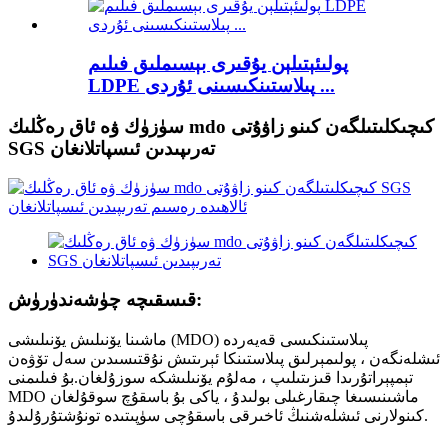
پولىئېتىلېن يۇقىرى بېسىملىق فىلىم
LDPE پىلاستىنكىسىنى ئۇردى ...
سۈزۈك ۋە ئاق رەڭلىك mdo كىچىكلىتىلگەن كىنو زاۋۇتى
SGS تەرىپىدىن ئىسپاتلانغان
قىسقىچە چۈشەندۈرۈش:
ماشىنا يۆنىلىش يۆنىلىشى (MDO) پىلاستىنكىسى قەيەردە
ئىشلەنگەن ، پولىمېرلىق پىلاستىنكا ئېرىتىش نۇقتىسىدىن سەل تۆۋەن
تېمپېراتۇرىدا قىزىتىلىپ ، مەلۇم يۆنىلىشكە سوزۇلغان.بۇ فىلىمنى
MDO ماشىنىسىغا چىقارغىلى بولىدۇ ، ياكى بۇ باسقۇچ سوقۇلغان
كىنولارنى ئىشلەشنىڭ ئاخىرقى باسقۇچى سۈپىتىدە تونۇشتۇرۇلىدۇ.