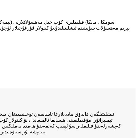
تېمپېراتۇرا مۇقىملىقىنى ھېسابقا ئالمىغاندا ، بۇ كىنولار
كەپشەرلەيدۇ.فىلىملەر سۇ ئېقىپ كەتمەيدۇ ھەمدە نەملىكتىن س
بىنەپشە نۇر سەۋەبىدىن كىنونىڭ ناچارلىشىشىنى كەلتۈرۈپ چىقىرىدۇ.خېرىدارنىڭ تەلىپىگە ئاساسەن ، مۇۋاپىق خۇرۇچلار بىلەن فىلىمنىڭ ئۆمرىنى ئۇزارتقىلى بولىدۇ.