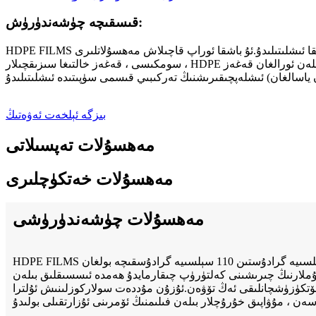
قىسقىچە چۈشەندۈرۈش:
HDPE FILMS فىلىملىرى كۆپ خىل مەھسۇلاتلارنى (يېمەكلىك مەھسۇلاتلىرى ، تېخنىكىلىق مەھسۇلاتلار ، باسما بۇيۇملىرى) ئوراشقا ئىشلىتىلىدۇ.ئۇ باشقا ئوراپ قاچىلاش مەھسۇلاتلىرى (سومكا ، مايكا
سومكىسى ، قەغەز خالتىغا سىزىقچىلار ، HDPE پىلاستىنكىسى بىلەن ئورالغان قەغەز) يېرىم مەھسۇلات سۈپىتىدە ئىشلىتىلىدۇ.بۇ كىنولار قۇرغۇچىلار ئۈچۈن نۇرغۇن ئىسسىقلىق ساقلاش كارتىسى (ئىسسىقلىق
بىزگە ئېلخەت ئەۋەتىڭ
مەھسۇلات تەپسىلاتى
مەھسۇلات خەتكۈچلىرى
مەھسۇلات چۈشەندۈرۈشى
HDPE FILMS ئىشلىتىلگەن قالدۇق ماددىلارغا ئاساسەن ئوخشىمىغان مېخانىكىلىق خۇسۇسىيەتلەردە ھەر خىل شەكىلدە ئىشلەپچىقىرىلىدۇ.-50 سېلسىيە گرادۇستىن 110 سېلسىيە گرادۇسقىچە بولغان
ن بۇيۇملارنىڭ چىرىشىنى كەلتۈرۈپ چىقارمايدۇ ھەمدە ئىسسىقلىق بىلەن
 ئۆتكۈزۈشچانلىقى ئەڭ تۆۋەن.ئۇزۇن مۇددەت سولاركوزلىنىش ئۇلترا