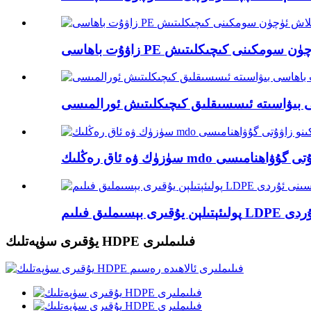
يۇقىرى سۈپەتلىك HDPE فىلىملىرى