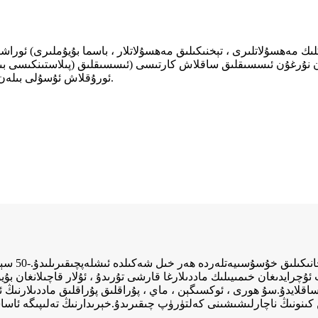
ئورۇقلاش ئۇسۇلى بىلەن ياسالغان) ئىشلەپچىقىرىشنىڭ تەركىبىي قىسمى سۈپىتىدە ئىشلىتىلىدۇ.
 كۆپ ئۇچرايدىغان خىمىيىلىك ماددىلارغا قارشى تۇرىدۇ ، ئۇلار قاچىلانغا
اقلايدۇ.سۇ ھورى ، ئوكسىگېن ، ماي ، پۇراقلىق پۇراقلىق ماددىلارنىڭ