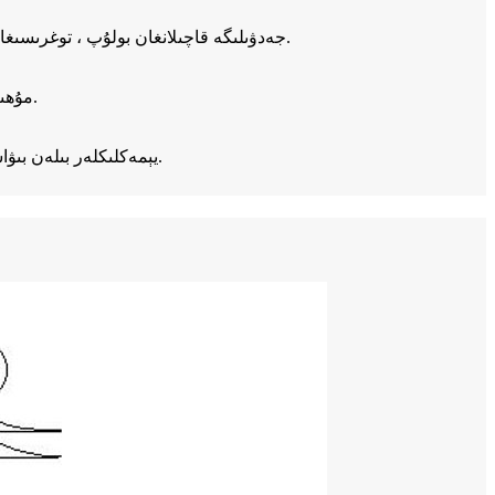
روللار PE جەدۋىلىگە قاچىلانغان بولۇپ ، توغرىسىغا ياكى تىك ھالەتتە پەلەمپەيگە قويۇلغان.سوزۇلغان پىلاستىنكا ياكى پەلەمپەيسىمان قاپقاق بىلەن قوغدىلىدۇ ۋە مۇقىملاشتۇرۇلىدۇ.
مۇھىتقا پايدىسىز ، قايتا پايدىلىنىشقا بولىدىغان ، فىلىملەرنى ئەخلەت ساندۇقىغا قويغىلى ياكى كۆيدۈرگىلى بولىدىغان زىيانلىق ماددىلار كۆرۈنمەيدۇ.
يېمەكلىكلەر بىلەن بىۋاسىتە ئۇچرىشىشقا ماس كېلىدىغان رەڭسىز ۋارىيانتتارەڭلىك بولغاندا ، پەقەت ئىشلەپچىقارغۇچى بەلگىلىگەن چەكلىك نىسبەتكە ماس كېلىدۇ.