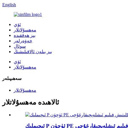
English
ئۆي
مەھسۇلاتلار
بىز ھەققىدە
خەۋەرلەر
سوئال
بىز بىلەن ئالاقىلىشىڭ
ئۆي
مەھسۇلاتلار
سەھىپىلەر
مەھسۇلاتلار
ئالاھىدە مەھسۇلاتلار