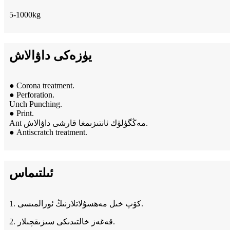
5-1000kg
يۈزەكى داۋالاش
● Corona treatment.
● Perforation.
Unch Punching.
● Print.
Ant مەڭگۈلۈك ئانتىزىمغا قارشى داۋالاش.
● Antiscratch treatment.
ئىلتىماس
1. كۆپ خىل مەھسۇلاتلارنىڭ ئورالمىسى.
2. قەغەز خالتىدىكى سىزىقچىلار.