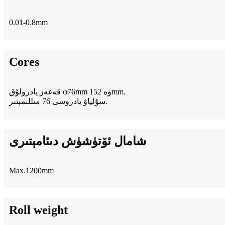
0.01-0.8mm
Cores
قەغەز يادرولۇق φ76mm ۋە 152mm.
سۇلياۋ يادروسى 76 مىللىمېتىر.
شامال ئۆتۈشۈش دىئامېتىرى
Max.1200mm
Roll weight