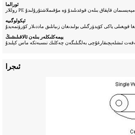
ئورالما
ئېكولوگىيە
يېمەكلىكلەر بىلەن ئالاقىلىشىڭ
ئىجرا