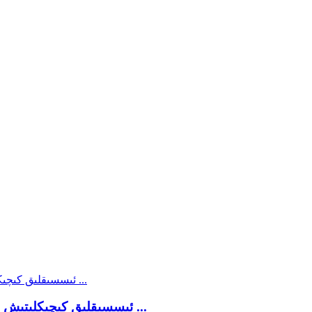
ئىچىملىك ​​P ئۈچۈن PE ئىسسىقلىق كىچىكلىتىش فىلىم ئىشلەپچىقارغۇچى ...