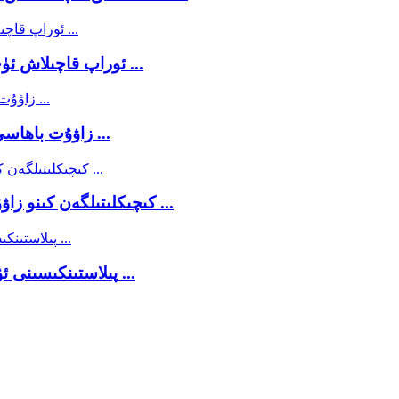
زاۋۇت باھاسى PE ئوراپ قاچىلاش ئۈچۈن سومكىنى كىچىكلىتىش ...
زاۋۇت باھاسى بىۋاسىتە ئىسسىقلىق كىچىكلىتىش ئورالمىسى ...
سۈزۈك ۋە ئاق رەڭلىك mdo كىچىكلىتىلگەن كىنو زاۋۇتى گۇۋاھنامىسى ...
پولىئېتىلېن يۇقىرى بېسىملىق فىلىم LDPE پىلاستىنكىسىنى ئۇردى ...